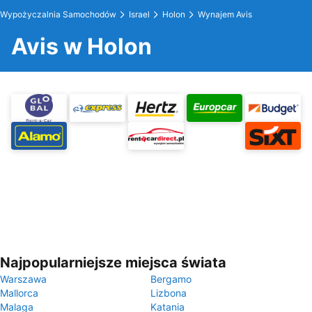
Wypożyczalnia Samochodów
Israel
Holon
Wynajem Avis
Avis w Holon
Najpopularniejsze miejsca świata
Warszawa
Bergamo
Mallorca
Lizbona
Malaga
Katania