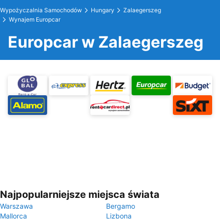
Wypożyczalnia Samochodów
Hungary
Zalaegerszeg
Wynajem Europcar
Europcar w Zalaegerszeg
Najpopularniejsze miejsca świata
Warszawa
Bergamo
Mallorca
Lizbona