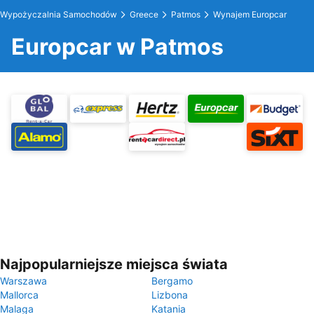
Wypożyczalnia Samochodów
Greece
Patmos
Wynajem Europcar
Europcar w Patmos
Najpopularniejsze miejsca świata
Warszawa
Bergamo
Mallorca
Lizbona
Malaga
Katania