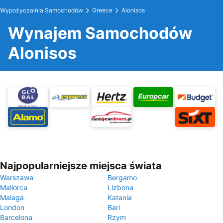
Wypożyczalnia Samochodów
Greece
Alonisos
Wynajem Samochodów
Alonisos
Najpopularniejsze miejsca świata
Warszawa
Bergamo
Mallorca
Lizbona
Malaga
Katania
London
Bari
Barcelona
Rzym