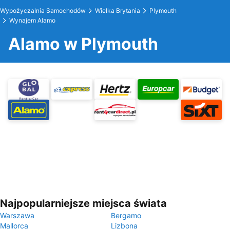
Wypożyczalnia Samochodów
Wielka Brytania
Plymouth
Wynajem Alamo
Alamo w Plymouth
Najpopularniejsze miejsca świata
Warszawa
Bergamo
Mallorca
Lizbona