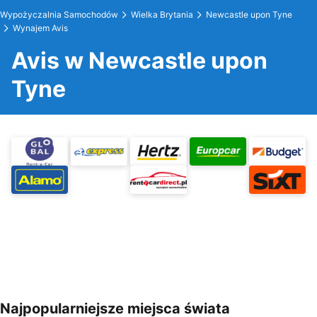
Wypożyczalnia Samochodów
Wielka Brytania
Newcastle upon Tyne
Wynajem Avis
Avis w Newcastle upon
Tyne
Najpopularniejsze miejsca świata