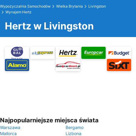
Wypożyczalnia Samochodów
Wielka Brytania
Livingston
Wynajem Hertz
Hertz w Livingston
Najpopularniejsze miejsca świata
Warszawa
Bergamo
Mallorca
Lizbona