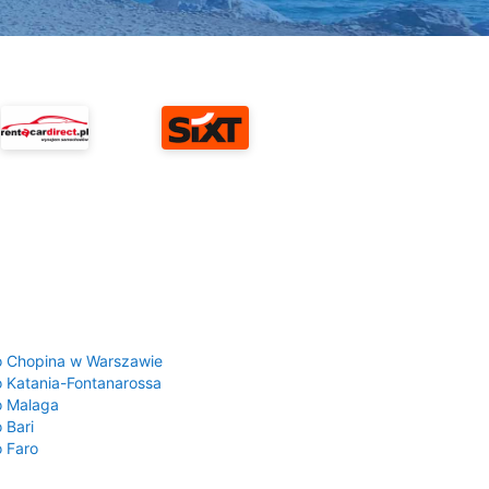
a
o Chopina w Warszawie
o Katania-Fontanarossa
o Malaga
 Bari
o Faro