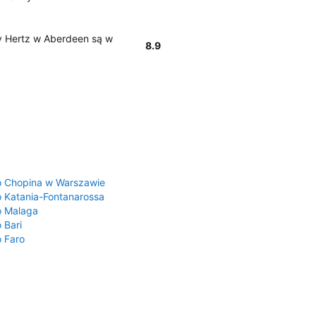
y Hertz w Aberdeen są w
8.9
a
o Chopina w Warszawie
o Katania-Fontanarossa
o Malaga
 Bari
o Faro