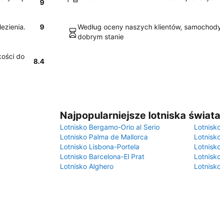
9
lezienia.
9
Według oceny naszych klientów, samochod
dobrym stanie
kości do
8.4
Najpopularniejsze lotniska świat
Lotnisko Bergamo-Orio al Serio
Lotnisk
Lotnisko Palma de Mallorca
Lotnisk
Lotnisko Lisbona-Portela
Lotnisk
Lotnisko Barcelona-El Prat
Lotnisko
Lotnisko Alghero
Lotnisk