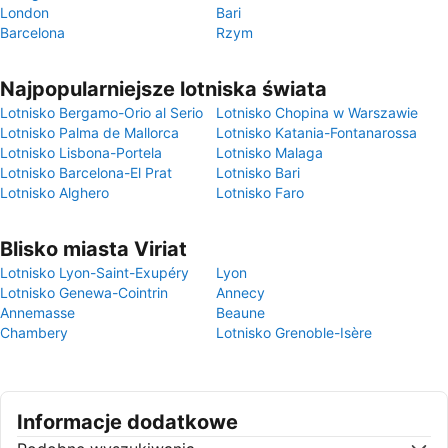
London
Bari
Barcelona
Rzym
Najpopularniejsze lotniska świata
Lotnisko Bergamo-Orio al Serio
Lotnisko Chopina w Warszawie
Lotnisko Palma de Mallorca
Lotnisko Katania-Fontanarossa
Lotnisko Lisbona-Portela
Lotnisko Malaga
Lotnisko Barcelona-El Prat
Lotnisko Bari
Lotnisko Alghero
Lotnisko Faro
Blisko miasta Viriat
Lotnisko Lyon-Saint-Exupéry
Lyon
Lotnisko Genewa-Cointrin
Annecy
Annemasse
Beaune
Chambery
Lotnisko Grenoble-Isère
Informacje dodatkowe