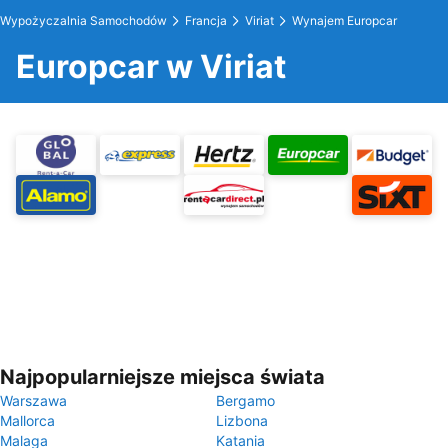
Wypożyczalnia Samochodów
Francja
Viriat
Wynajem Europcar
Europcar w Viriat
Najpopularniejsze miejsca świata
Warszawa
Bergamo
Mallorca
Lizbona
Malaga
Katania