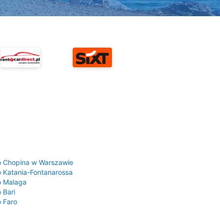
a
o Chopina w Warszawie
o Katania-Fontanarossa
o Malaga
 Bari
o Faro