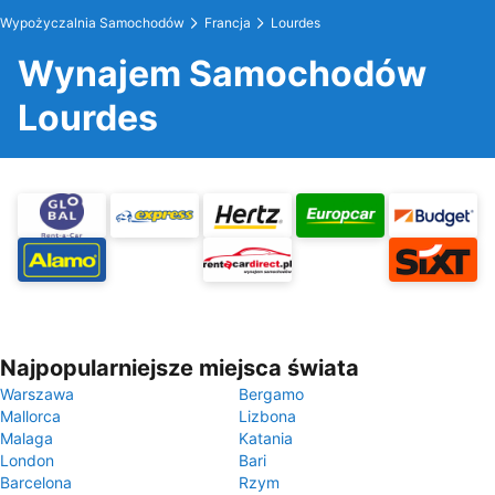
Wypożyczalnia Samochodów
Francja
Lourdes
Wynajem Samochodów
Lourdes
Najpopularniejsze miejsca świata
Warszawa
Bergamo
Mallorca
Lizbona
Malaga
Katania
London
Bari
Barcelona
Rzym