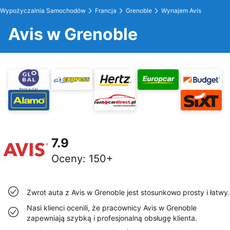
Wypożyczalnia Samochodów
Francja
Grenoble
Wynajem Avis
Avis w Grenoble
7.9
Oceny
:
150+
Zwrot auta z Avis w Grenoble jest stosunkowo prosty i łatwy.
Nasi klienci ocenili, że pracownicy Avis w Grenoble
zapewniają szybką i profesjonalną obsługę klienta.