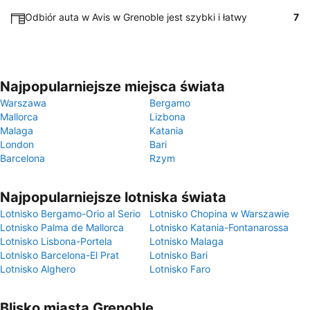
Odbiór auta w Avis w Grenoble jest szybki i łatwy
7
Najpopularniejsze miejsca świata
Warszawa
Bergamo
Mallorca
Lizbona
Malaga
Katania
London
Bari
Barcelona
Rzym
Najpopularniejsze lotniska świata
Lotnisko Bergamo-Orio al Serio
Lotnisko Chopina w Warszawie
Lotnisko Palma de Mallorca
Lotnisko Katania-Fontanarossa
Lotnisko Lisbona-Portela
Lotnisko Malaga
Lotnisko Barcelona-El Prat
Lotnisko Bari
Lotnisko Alghero
Lotnisko Faro
Blisko miasta Grenoble