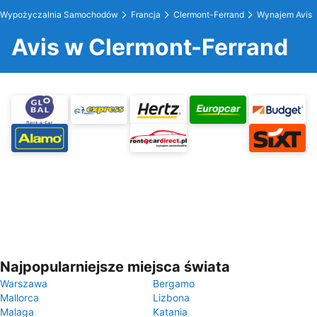
Wypożyczalnia Samochodów
Francja
Clermont-Ferrand
Wynajem Avis
Avis w Clermont-Ferrand
Najpopularniejsze miejsca świata
Warszawa
Bergamo
Mallorca
Lizbona
Malaga
Katania