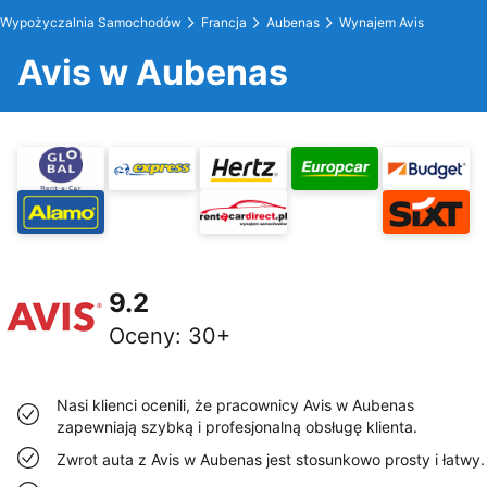
Wypożyczalnia Samochodów
Francja
Aubenas
Wynajem Avis
Avis w Aubenas
9.2
Oceny
:
30+
Nasi klienci ocenili, że pracownicy Avis w Aubenas
zapewniają szybką i profesjonalną obsługę klienta.
Zwrot auta z Avis w Aubenas jest stosunkowo prosty i łatwy.