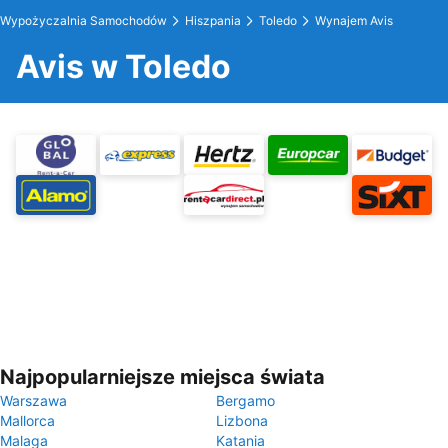
Wypożyczalnia Samochodów
Hiszpania
Toledo
Wynajem Avis
Avis w Toledo
Najpopularniejsze miejsca świata
Warszawa
Bergamo
Mallorca
Lizbona
Malaga
Katania