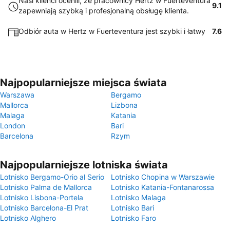
Nasi klienci ocenili, że pracownicy Hertz w Fuerteventura
9.1
zapewniają szybką i profesjonalną obsługę klienta.
Odbiór auta w Hertz w Fuerteventura jest szybki i łatwy
7.6
Najpopularniejsze miejsca świata
Warszawa
Bergamo
Mallorca
Lizbona
Malaga
Katania
London
Bari
Barcelona
Rzym
Najpopularniejsze lotniska świata
Lotnisko Bergamo-Orio al Serio
Lotnisko Chopina w Warszawie
Lotnisko Palma de Mallorca
Lotnisko Katania-Fontanarossa
Lotnisko Lisbona-Portela
Lotnisko Malaga
Lotnisko Barcelona-El Prat
Lotnisko Bari
Lotnisko Alghero
Lotnisko Faro