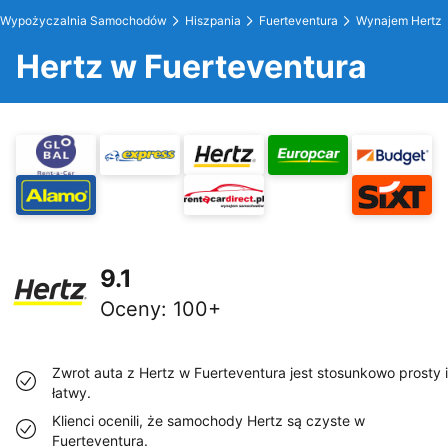
Wypożyczalnia Samochodów
Hiszpania
Fuerteventura
Wynajem Hertz
Hertz w Fuerteventura
9.1
Oceny
:
100+
Zwrot auta z Hertz w Fuerteventura jest stosunkowo prosty i
łatwy.
Klienci ocenili, że samochody Hertz są czyste w
Fuerteventura.