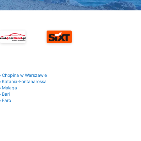
a
o Chopina w Warszawie
o Katania-Fontanarossa
o Malaga
 Bari
o Faro