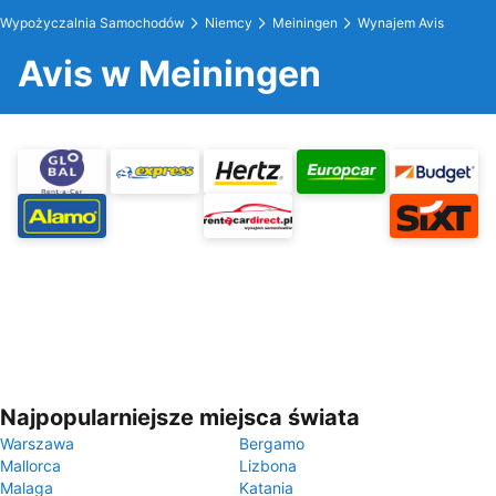
Wypożyczalnia Samochodów
Niemcy
Meiningen
Wynajem Avis
Avis w Meiningen
Najpopularniejsze miejsca świata
Warszawa
Bergamo
Mallorca
Lizbona
Malaga
Katania