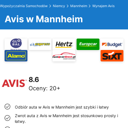
Wypożyczalnia Samochodów
Niemcy
Mannheim
Wynajem Avis
Avis w Mannheim
8.6
Oceny
:
20+
Odbiór auta w Avis w Mannheim jest szybki i łatwy
Zwrot auta z Avis w Mannheim jest stosunkowo prosty i
łatwy.