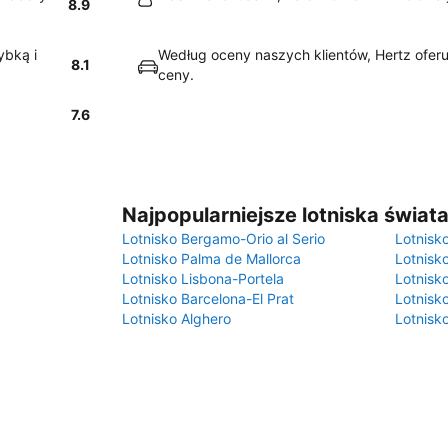
8.9
ybką i
Według oceny naszych klientów, Hertz oferu
8.1
ceny.
7.6
Najpopularniejsze lotniska świat
Lotnisko Bergamo-Orio al Serio
Lotnisk
Lotnisko Palma de Mallorca
Lotnisk
Lotnisko Lisbona-Portela
Lotnisk
Lotnisko Barcelona-El Prat
Lotnisko
Lotnisko Alghero
Lotnisk