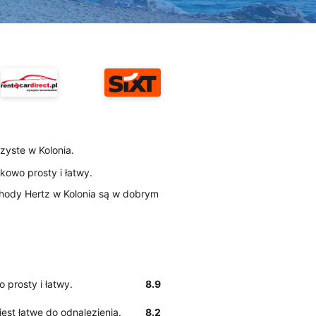
czyste w Kolonia.
kowo prosty i łatwy.
hody Hertz w Kolonia są w dobrym
 prosty i łatwy.
8.9
 jest łatwe do odnalezienia.
8.2