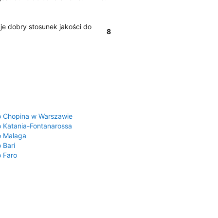
je dobry stosunek jakości do
8
a
o Chopina w Warszawie
o Katania-Fontanarossa
o Malaga
 Bari
o Faro