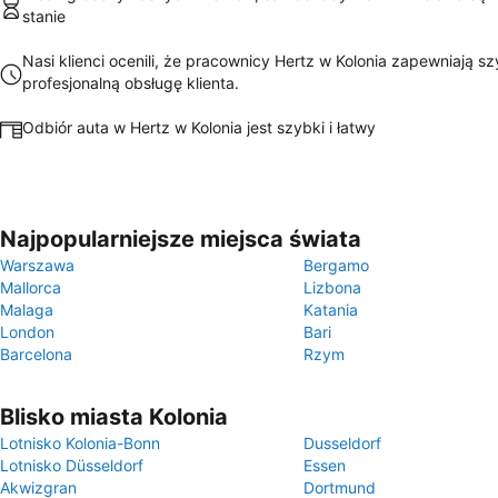
stanie
Nasi klienci ocenili, że pracownicy Hertz w Kolonia zapewniają sz
profesjonalną obsługę klienta.
Odbiór auta w Hertz w Kolonia jest szybki i łatwy
Najpopularniejsze miejsca świata
Warszawa
Bergamo
Mallorca
Lizbona
Malaga
Katania
London
Bari
Barcelona
Rzym
Blisko miasta Kolonia
Lotnisko Kolonia-Bonn
Dusseldorf
Lotnisko Düsseldorf
Essen
Akwizgran
Dortmund