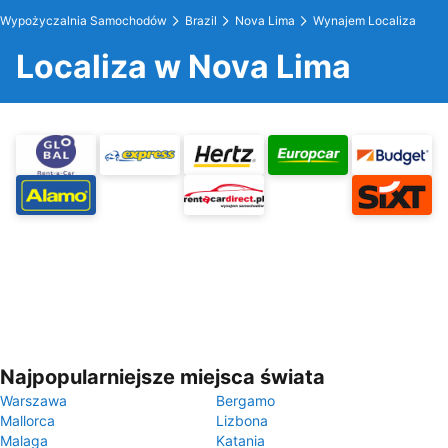
Wypożyczalnia Samochodów
Brazil
Nova Lima
Wynajem Localiza
Localiza w Nova Lima
Najpopularniejsze miejsca świata
Warszawa
Bergamo
Mallorca
Lizbona
Malaga
Katania