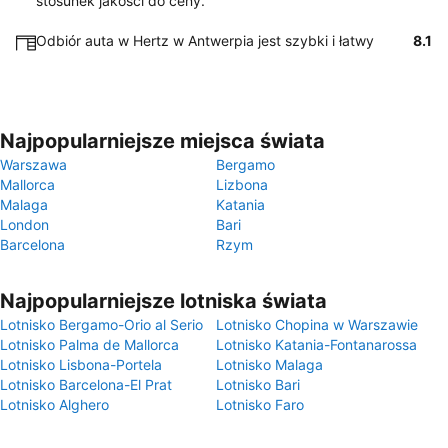
stosunek jakości do ceny.
Odbiór auta w Hertz w Antwerpia jest szybki i łatwy
8.1
Najpopularniejsze miejsca świata
Warszawa
Bergamo
Mallorca
Lizbona
Malaga
Katania
London
Bari
Barcelona
Rzym
Najpopularniejsze lotniska świata
Lotnisko Bergamo-Orio al Serio
Lotnisko Chopina w Warszawie
Lotnisko Palma de Mallorca
Lotnisko Katania-Fontanarossa
Lotnisko Lisbona-Portela
Lotnisko Malaga
Lotnisko Barcelona-El Prat
Lotnisko Bari
Lotnisko Alghero
Lotnisko Faro