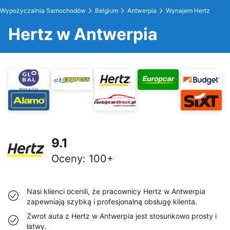
Wypożyczalnia Samochodów
Belgium
Antwerpia
Wynajem Hertz
Hertz w Antwerpia
9.1
Oceny
:
100+
Nasi klienci ocenili, że pracownicy Hertz w Antwerpia
zapewniają szybką i profesjonalną obsługę klienta.
Zwrot auta z Hertz w Antwerpia jest stosunkowo prosty i
łatwy.