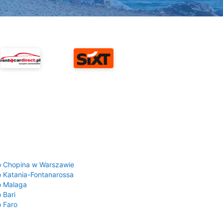
a
o Chopina w Warszawie
o Katania-Fontanarossa
o Malaga
 Bari
o Faro