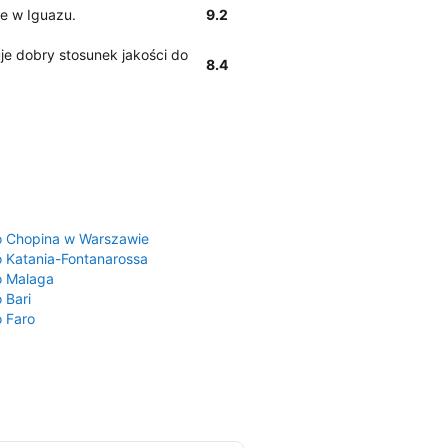
te w Iguazu.
9.2
je dobry stosunek jakości do
8.4
a
o Chopina w Warszawie
o Katania-Fontanarossa
o Malaga
 Bari
o Faro