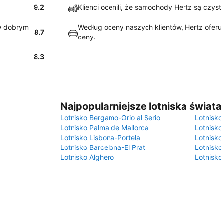
9.2
Klienci ocenili, że samochody Hertz są czys
w dobrym
Według oceny naszych klientów, Hertz oferu
8.7
ceny.
8.3
Najpopularniejsze lotniska świat
Lotnisko Bergamo-Orio al Serio
Lotnisk
Lotnisko Palma de Mallorca
Lotnisk
Lotnisko Lisbona-Portela
Lotnisk
Lotnisko Barcelona-El Prat
Lotnisko
Lotnisko Alghero
Lotnisk