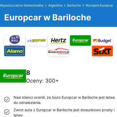
Wypożyczalnia Samochodów
Argentina
Bariloche
Wynajem Europcar
Europcar w Bariloche
8
Oceny
:
300+
Nasi klienci ocenili, że biuro Europcar w Bariloche jest łatwe
do odnalezienia.
Zwrot auta z Europcar w Bariloche jest stosunkowo prosty i
łatwy.