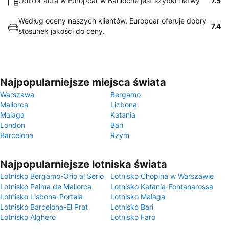
Odbiór auta w Europcar w Bariloche jest szybki i łatwy
7.5
Według oceny naszych klientów, Europcar oferuje dobry
7.4
stosunek jakości do ceny.
Najpopularniejsze miejsca świata
Warszawa
Bergamo
Mallorca
Lizbona
Malaga
Katania
London
Bari
Barcelona
Rzym
Najpopularniejsze lotniska świata
Lotnisko Bergamo-Orio al Serio
Lotnisko Chopina w Warszawie
Lotnisko Palma de Mallorca
Lotnisko Katania-Fontanarossa
Lotnisko Lisbona-Portela
Lotnisko Malaga
Lotnisko Barcelona-El Prat
Lotnisko Bari
Lotnisko Alghero
Lotnisko Faro