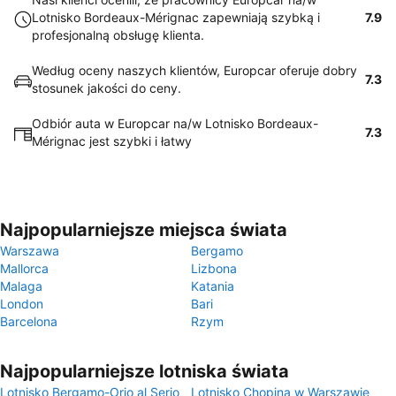
Lotnisko Bordeaux-Mérignac zapewniają szybką i
7.9
profesjonalną obsługę klienta.
Według oceny naszych klientów, Europcar oferuje dobry
7.3
stosunek jakości do ceny.
Odbiór auta w Europcar na/w Lotnisko Bordeaux-
7.3
Mérignac jest szybki i łatwy
Najpopularniejsze miejsca świata
Warszawa
Bergamo
Mallorca
Lizbona
Malaga
Katania
London
Bari
Barcelona
Rzym
Najpopularniejsze lotniska świata
Lotnisko Bergamo-Orio al Serio
Lotnisko Chopina w Warszawie