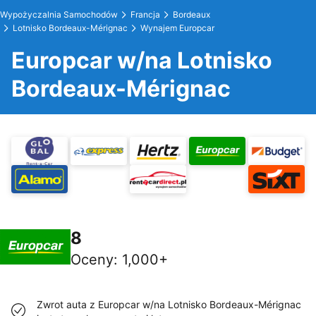
Wypożyczalnia Samochodów
Francja
Bordeaux
Lotnisko Bordeaux-Mérignac
Wynajem Europcar
Europcar w/na Lotnisko
Bordeaux-Mérignac
8
Oceny
:
1,000+
Zwrot auta z Europcar w/na Lotnisko Bordeaux-Mérignac