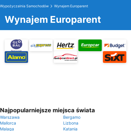
Wypożyczalnia Samochodów
Wynajem Europarent
Wynajem Europarent
Najpopularniejsze miejsca świata
Warszawa
Bergamo
Mallorca
Lizbona
Malaga
Katania