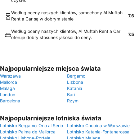
czyste.
Według oceny naszych klientów, samochody Al Muftah
7.6
Rent a Car są w dobrym stanie
Według oceny naszych klientów, Al Muftah Rent a Car
7.5
oferuje dobry stosunek jakości do ceny.
Najpopularniejsze miejsca świata
Warszawa
Bergamo
Mallorca
Lizbona
Malaga
Katania
London
Bari
Barcelona
Rzym
Najpopularniejsze lotniska świata
Lotnisko Bergamo-Orio al Serio
Lotnisko Chopina w Warszawie
Lotnisko Palma de Mallorca
Lotnisko Katania-Fontanarossa
Lotnisko Lisbona-Portela
Lotnisko Malaga