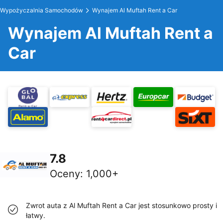
Wypożyczalnia Samochodów
Wynajem Al Muftah Rent a Car
Wynajem Al Muftah Rent a
Car
7.8
Oceny
:
1,000+
Zwrot auta z Al Muftah Rent a Car jest stosunkowo prosty i
łatwy.