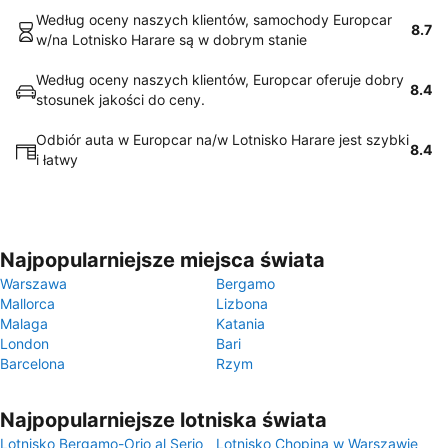
Według oceny naszych klientów, samochody Europcar
8.7
w/na Lotnisko Harare są w dobrym stanie
Według oceny naszych klientów, Europcar oferuje dobry
8.4
stosunek jakości do ceny.
Odbiór auta w Europcar na/w Lotnisko Harare jest szybki
8.4
i łatwy
Najpopularniejsze miejsca świata
Warszawa
Bergamo
Mallorca
Lizbona
Malaga
Katania
London
Bari
Barcelona
Rzym
Najpopularniejsze lotniska świata
Lotnisko Bergamo-Orio al Serio
Lotnisko Chopina w Warszawie