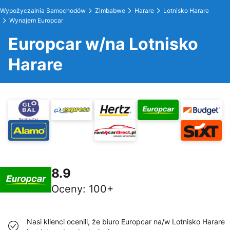
Wypożyczalnia Samochodów
Zimbabwe
Harare
Lotnisko Harare
Wynajem Europcar
Europcar w/na Lotnisko
Harare
8.9
Oceny
:
100+
Nasi klienci ocenili, że biuro Europcar na/w Lotnisko Harare