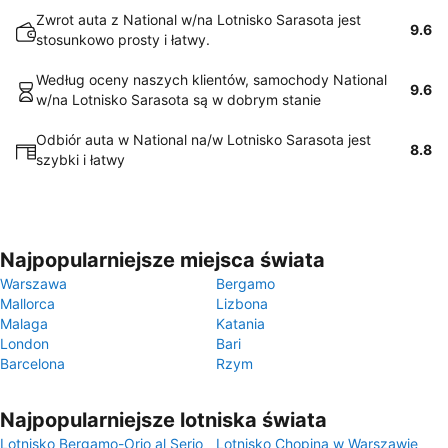
Zwrot auta z National w/na Lotnisko Sarasota jest
9.6
stosunkowo prosty i łatwy.
Według oceny naszych klientów, samochody National
9.6
w/na Lotnisko Sarasota są w dobrym stanie
Odbiór auta w National na/w Lotnisko Sarasota jest
8.8
szybki i łatwy
Najpopularniejsze miejsca świata
Warszawa
Bergamo
Mallorca
Lizbona
Malaga
Katania
London
Bari
Barcelona
Rzym
Najpopularniejsze lotniska świata
Lotnisko Bergamo-Orio al Serio
Lotnisko Chopina w Warszawie