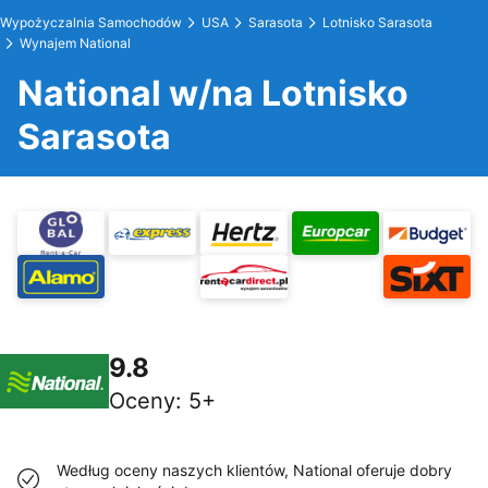
Wypożyczalnia Samochodów
USA
Sarasota
Lotnisko Sarasota
Wynajem National
National w/na Lotnisko
Sarasota
9.8
Oceny
:
5+
Według oceny naszych klientów, National oferuje dobry