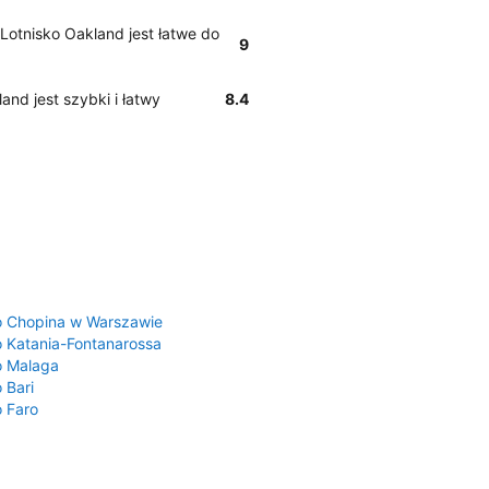
w Lotnisko Oakland jest łatwe do
9
and jest szybki i łatwy
8.4
a
o Chopina w Warszawie
o Katania-Fontanarossa
o Malaga
 Bari
o Faro