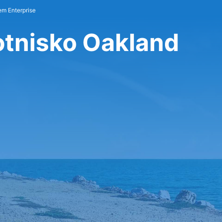
m Enterprise
otnisko Oakland