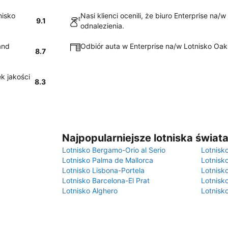
nisko
Nasi klienci ocenili, że biuro Enterprise na/
9.1
odnalezienia.
and
Odbiór auta w Enterprise na/w Lotnisko Oakl
8.7
k jakości
8.3
Najpopularniejsze lotniska świat
Lotnisko Bergamo-Orio al Serio
Lotnisk
Lotnisko Palma de Mallorca
Lotnisk
Lotnisko Lisbona-Portela
Lotnisk
Lotnisko Barcelona-El Prat
Lotnisko
Lotnisko Alghero
Lotnisk