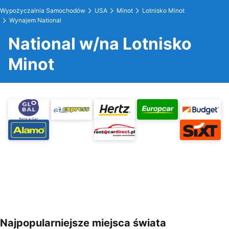
Wypożyczalnia Samochodów
USA
Minot
Lotnisko Minot
Wynajem National
National w/na Lotnisko
Minot
Najpopularniejsze miejsca świata