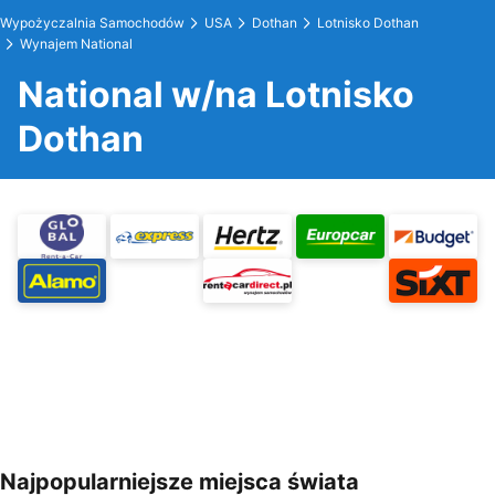
Wypożyczalnia Samochodów
USA
Dothan
Lotnisko Dothan
Wynajem National
National w/na Lotnisko
Dothan
Najpopularniejsze miejsca świata