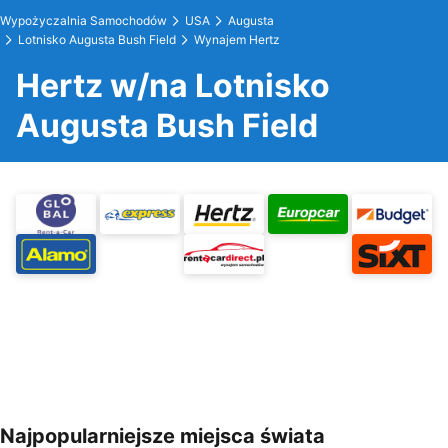
Wypożyczalnia Samochodów
USA
Augusta
Lotnisko Augusta Bush Field
Wynajem Hertz
Hertz w/na Lotnisko
Augusta Bush Field
Najpopularniejsze miejsca świata