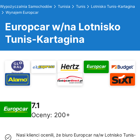
Wypożyczalnia Samochodów
Tunisia
Tunis
Lotnisko Tunis-Kartagina
Wynajem Europcar
Europcar w/na Lotnisko
Tunis-Kartagina
7.1
Oceny
:
200+
Nasi klienci ocenili, że biuro Europcar na/w Lotnisko Tunis-