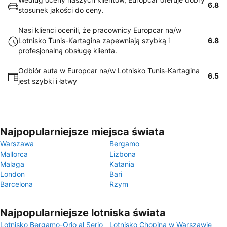
6.8
stosunek jakości do ceny.
Nasi klienci ocenili, że pracownicy Europcar na/w
Lotnisko Tunis-Kartagina zapewniają szybką i
6.8
profesjonalną obsługę klienta.
Odbiór auta w Europcar na/w Lotnisko Tunis-Kartagina
6.5
jest szybki i łatwy
Najpopularniejsze miejsca świata
Warszawa
Bergamo
Mallorca
Lizbona
Malaga
Katania
London
Bari
Barcelona
Rzym
Najpopularniejsze lotniska świata
Lotnisko Bergamo-Orio al Serio
Lotnisko Chopina w Warszawie