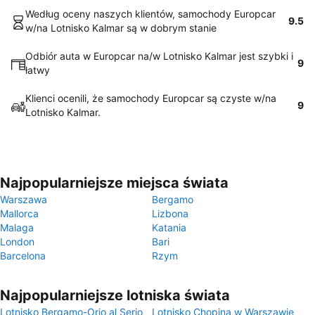
Według oceny naszych klientów, samochody Europcar
9.5
w/na Lotnisko Kalmar są w dobrym stanie
Odbiór auta w Europcar na/w Lotnisko Kalmar jest szybki i
9
łatwy
Klienci ocenili, że samochody Europcar są czyste w/na
9
Lotnisko Kalmar.
Najpopularniejsze miejsca świata
Warszawa
Bergamo
Mallorca
Lizbona
Malaga
Katania
London
Bari
Barcelona
Rzym
Najpopularniejsze lotniska świata
Lotnisko Bergamo-Orio al Serio
Lotnisko Chopina w Warszawie