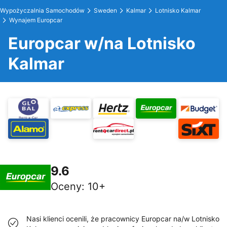
Wypożyczalnia Samochodów
Sweden
Kalmar
Lotnisko Kalmar
Wynajem Europcar
Europcar w/na Lotnisko
Kalmar
9.6
Oceny
:
10+
Nasi klienci ocenili, że pracownicy Europcar na/w Lotnisko