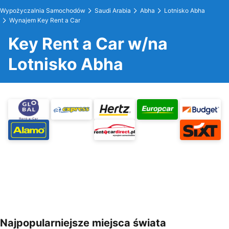
Wypożyczalnia Samochodów
Saudi Arabia
Abha
Lotnisko Abha
Wynajem Key Rent a Car
Key Rent a Car w/na
Lotnisko Abha
Najpopularniejsze miejsca świata