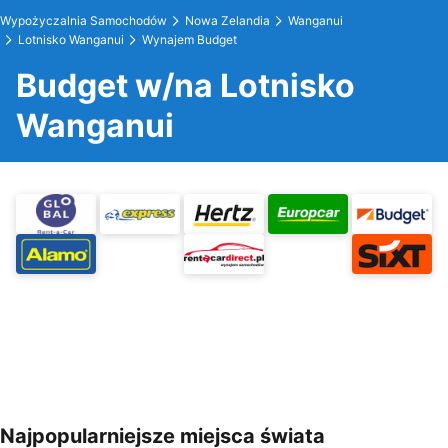
Wypożyczalnia Samochodów
Nowa Zelandia
Wanganui
Lotnisko Wanganui
Wynajem Budget
Budget w/na Lotnisko
Wanganui
Najpopularniejsze miejsca świata