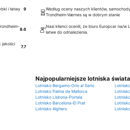
bki i łatwy
9
Według oceny naszych klientów, samochody
Trondheim-Værnes są w dobrym stanie
Trondheim-
Nasi klienci ocenili, że biuro Europcar na/w
8.6
łatwe do odnalezienia.
 jakości
7.7
Najpopularniejsze lotniska świat
Lotnisko Bergamo-Orio al Serio
Lotnisk
Lotnisko Palma de Mallorca
Lotnisk
Lotnisko Lisbona-Portela
Lotnisk
Lotnisko Barcelona-El Prat
Lotnisko
Lotnisko Alghero
Lotnisk