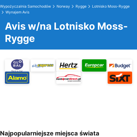
Wypożyczalnia Samochodów
Norway
Rygge
Lotnisko Moss-Rygge
Wynajem Avis
Avis w/na Lotnisko Moss-
Rygge
Najpopularniejsze miejsca świata