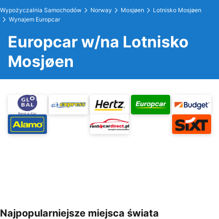
Wypożyczalnia Samochodów
Norway
Mosjøen
Lotnisko Mosjøen
Wynajem Europcar
Europcar w/na Lotnisko
Mosjøen
Najpopularniejsze miejsca świata