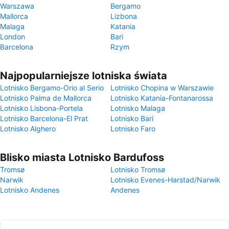
Warszawa
Bergamo
Mallorca
Lizbona
Malaga
Katania
London
Bari
Barcelona
Rzym
Najpopularniejsze lotniska świata
Lotnisko Bergamo-Orio al Serio
Lotnisko Chopina w Warszawie
Lotnisko Palma de Mallorca
Lotnisko Katania-Fontanarossa
Lotnisko Lisbona-Portela
Lotnisko Malaga
Lotnisko Barcelona-El Prat
Lotnisko Bari
Lotnisko Alghero
Lotnisko Faro
Blisko miasta Lotnisko Bardufoss
Tromsø
Lotnisko Tromsø
Narwik
Lotnisko Evenes-Harstad/Narwik
Lotnisko Andenes
Andenes