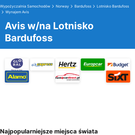
Wypożyczalnia Samochodów
Norway
Bardufoss
Lotnisko Bardufoss
Wynajem Avis
Avis w/na Lotnisko
Bardufoss
Najpopularniejsze miejsca świata