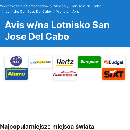
Wypożyczalnia Samochodów
Mexico
San José del Cabo
Lotnisko San Jose Del Cabo
Wynajem Avis
Avis w/na Lotnisko San
Jose Del Cabo
Najpopularniejsze miejsca świata