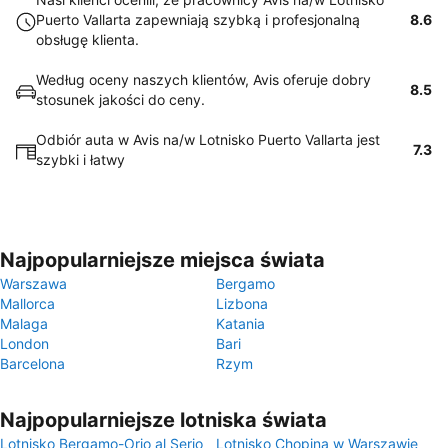
Puerto Vallarta zapewniają szybką i profesjonalną
8.6
obsługę klienta.
Według oceny naszych klientów, Avis oferuje dobry
8.5
stosunek jakości do ceny.
Odbiór auta w Avis na/w Lotnisko Puerto Vallarta jest
7.3
szybki i łatwy
Najpopularniejsze miejsca świata
Warszawa
Bergamo
Mallorca
Lizbona
Malaga
Katania
London
Bari
Barcelona
Rzym
Najpopularniejsze lotniska świata
Lotnisko Bergamo-Orio al Serio
Lotnisko Chopina w Warszawie