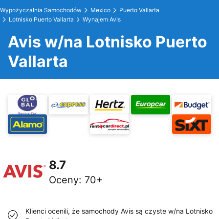
Wypożyczalnia Samochodów
Mexico
Puerto Vallarta
Lotnisko Puerto Vallarta
Wynajem Avis
Avis w/na Lotnisko Puerto
Vallarta
8.7
Oceny
:
70+
Klienci ocenili, że samochody Avis są czyste w/na Lotnisko