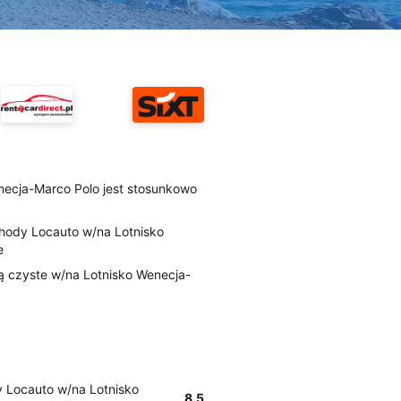
necja-Marco Polo jest stosunkowo
hody Locauto w/na Lotnisko
e
są czyste w/na Lotnisko Wenecja-
 Locauto w/na Lotnisko
8.5