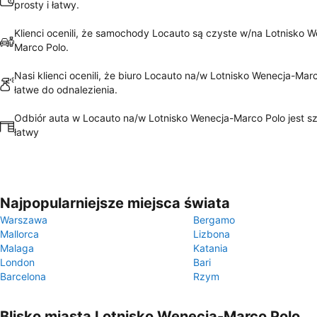
prosty i łatwy.
Klienci ocenili, że samochody Locauto są czyste w/na Lotnisko W
Marco Polo.
Nasi klienci ocenili, że biuro Locauto na/w Lotnisko Wenecja-Marc
łatwe do odnalezienia.
Odbiór auta w Locauto na/w Lotnisko Wenecja-Marco Polo jest sz
łatwy
Najpopularniejsze miejsca świata
Warszawa
Bergamo
Mallorca
Lizbona
Malaga
Katania
London
Bari
Barcelona
Rzym
Blisko miasta Lotnisko Wenecja-Marco Polo