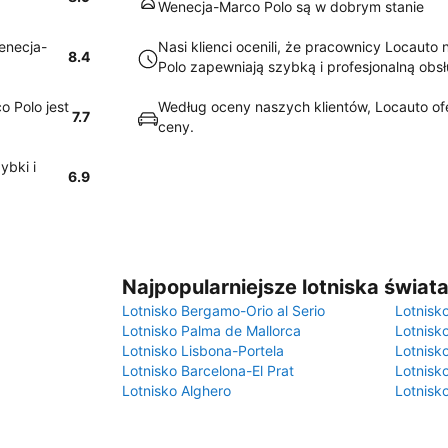
Wenecja-Marco Polo są w dobrym stanie
enecja-
Nasi klienci ocenili, że pracownicy Locaut
8.4
Polo zapewniają szybką i profesjonalną obsł
o Polo jest
Według oceny naszych klientów, Locauto ofe
7.7
ceny.
ybki i
6.9
Najpopularniejsze lotniska świat
Lotnisko Bergamo-Orio al Serio
Lotnisk
Lotnisko Palma de Mallorca
Lotnisk
Lotnisko Lisbona-Portela
Lotnisk
Lotnisko Barcelona-El Prat
Lotnisko
Lotnisko Alghero
Lotnisk