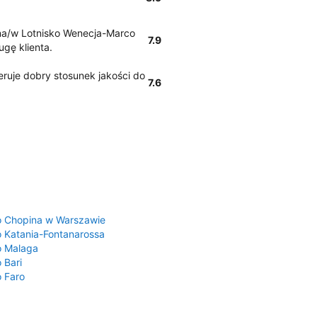
o na/w Lotnisko Wenecja-Marco
7.9
ugę klienta.
ruje dobry stosunek jakości do
7.6
a
o Chopina w Warszawie
o Katania-Fontanarossa
o Malaga
 Bari
o Faro