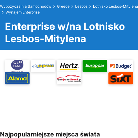
Wypożyczalnia Samochodów
Greece
Lesbos
Lotnisko Lesbos-Mitylena
Wynajem Enterprise
Enterprise w/na Lotnisko
Lesbos-Mitylena
Najpopularniejsze miejsca świata