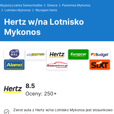
Wypożyczalnia Samochodów
Greece
Panormos Mykonos
Lotnisko Mykonos
Wynajem Hertz
Hertz w/na Lotnisko
Mykonos
8.5
Oceny
:
250+
Zwrot auta z Hertz w/na Lotnisko Mykonos jest stosunkowo