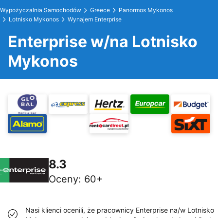
Wypożyczalnia Samochodów
Greece
Panormos Mykonos
Lotnisko Mykonos
Wynajem Enterprise
Enterprise w/na Lotnisko
Mykonos
8.3
Oceny
:
60+
Nasi klienci ocenili, że pracownicy Enterprise na/w Lotnisko