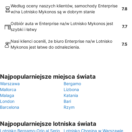
Według oceny naszych klientów, samochody Enterprise
7.8
w/na Lotnisko Mykonos są w dobrym stanie
Odbiór auta w Enterprise na/w Lotnisko Mykonos jest
7.7
szybki i łatwy
Nasi klienci ocenili, że biuro Enterprise na/w Lotnisko
7.5
Mykonos jest łatwe do odnalezienia.
Najpopularniejsze miejsca świata
Warszawa
Bergamo
Mallorca
Lizbona
Malaga
Katania
London
Bari
Barcelona
Rzym
Najpopularniejsze lotniska świata
Lotnisko Bergamo-Orio al Serio
Lotnisko Chopina w Warszawie