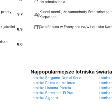
do odnalezienia.
prosty i
Klienci ocenili, że samochody Enterprise są
9.7
Karpathos.
k jakości
Odbiór auta w Enterprise na/w Lotnisko Karp
8.9
nisko
8.6
Najpopularniejsze lotniska świat
Lotnisko Bergamo-Orio al Serio
Lotnisk
Lotnisko Palma de Mallorca
Lotnisk
Lotnisko Lisbona-Portela
Lotnisk
Lotnisko Barcelona-El Prat
Lotnisko
Lotnisko Alghero
Lotnisk