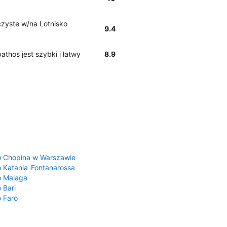
 czyste w/na Lotnisko
9.4
athos jest szybki i łatwy
8.9
a
o Chopina w Warszawie
o Katania-Fontanarossa
o Malaga
 Bari
o Faro